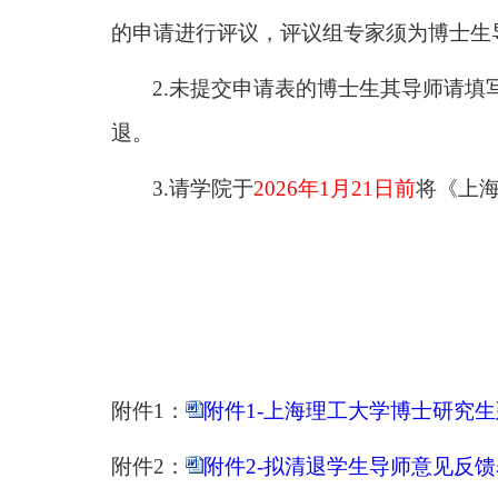
的申请进行评议，评议组专家须为博士生
2.
未提交申请表的博士生其导师请填
退
。
3.
请学院于
2026
年
1
月
21
日前
将《上
附件
1
：
附件1-上海理工大学博士研究生
附件
2
：
附件2-拟清退学生导师意见反馈表